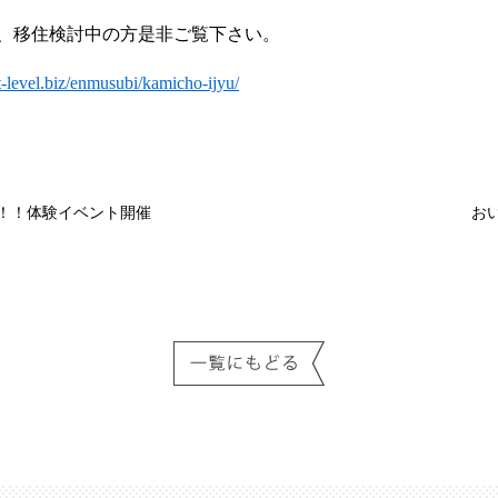
、移住検討中の方是非ご覧下さい。
xt-level.biz/enmusubi/kamicho-ijyu/
！！体験イベント開催
お