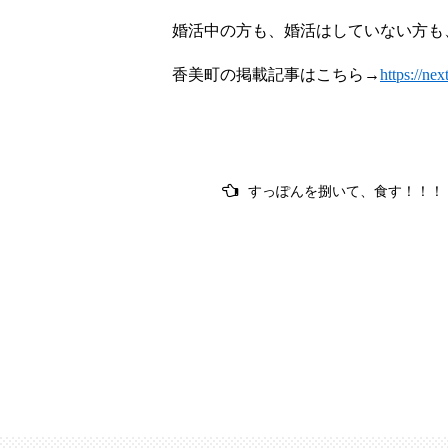
婚活中の方も、婚活はしていない方も
香美町の掲載記事はこちら→
https://ne
投
すっぽんを捌いて、食す！！！
稿
ナ
ビ
ゲ
ー
シ
ョ
ン