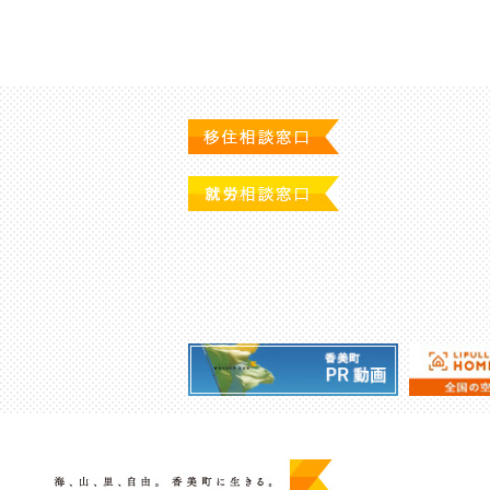
の
ペ
ー
ジ
送
り