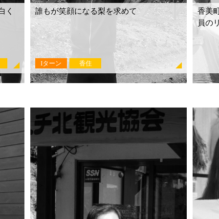
白く
誰もが笑顔になる梨を求めて
香美
員のリ
Iターン
香住