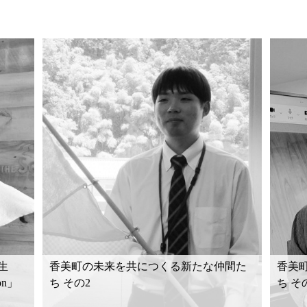
生
香美町の未来を共につくる新たな仲間た
香美
on」
ち その2
ち そ