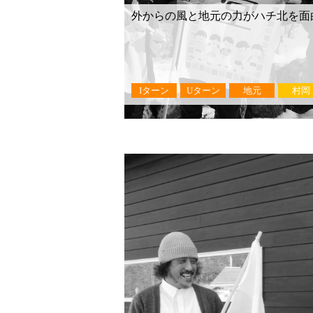
外からの風と地元の力がハチ北を面
Iターン
Uターン
地元
村岡