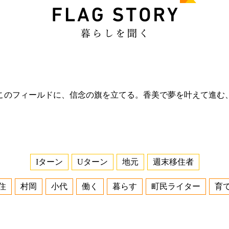
このフィールドに、信念の旗を立てる。香美で夢を叶えて進む
Iターン
Uターン
地元
週末移住者
住
村岡
小代
働く
暮らす
町民ライター
育