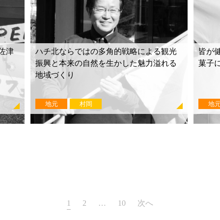
佐津
ハチ北ならではの多角的戦略による観光
皆が
振興と本来の自然を生かした魅力溢れる
菓子
地域づくり
地元
村岡
地
1
2
…
10
次へ