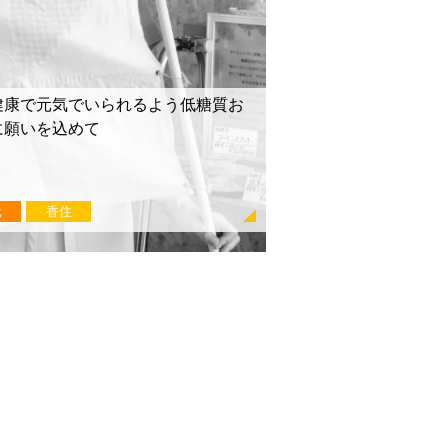
健康で元気でいられるよう低糖質お
に願いを込めて
元
香住