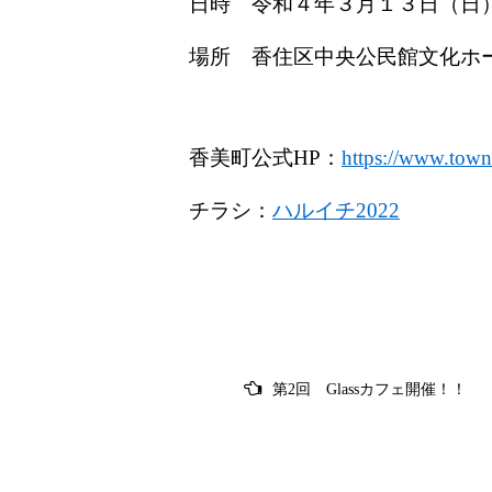
日時 令和４年３月１３日（日
場所 香住区中央公民館文化ホ
香美町公式HP：
https://www.town
チラシ：
ハルイチ2022
投
第2回 Glassカフェ開催！！
稿
ナ
ビ