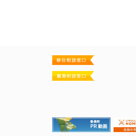
ゲ
ー
シ
ョ
ン