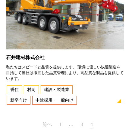
石井建材株式会社
私たちはスピードと品質を提供します。 環境に優しい快適製造を
目指して当社は徹底した品質管理により、高品質な製品を提供して
います。
香住
村岡
建設・製造業
新卒向け
中途採用・一般向け
投
前へ
1
…
3
4
稿