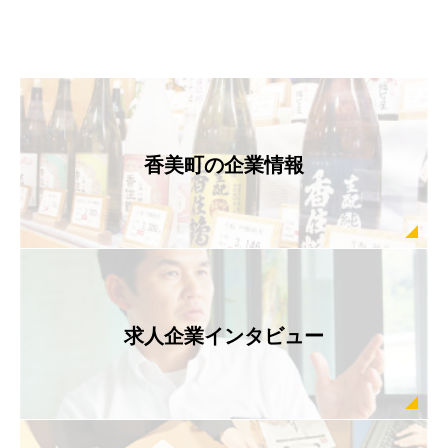
の
ペ
ー
ジ
送
香美町の企業情報
り
求人企業インタビュー