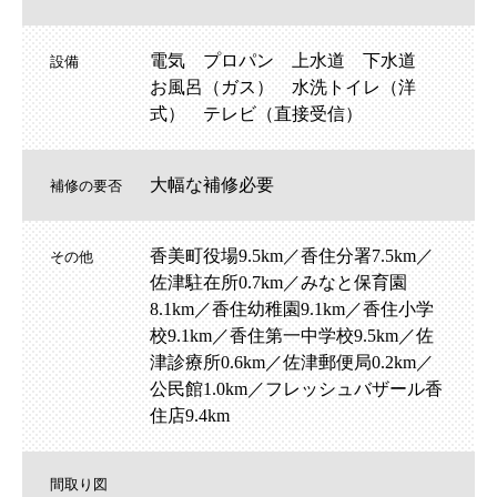
電気 プロパン 上水道 下水道
設備
お風呂（ガス） 水洗トイレ（洋
式） テレビ（直接受信）
大幅な補修必要
補修の要否
香美町役場9.5km／香住分署7.5km／
その他
佐津駐在所0.7km／みなと保育園
8.1km／香住幼稚園9.1km／香住小学
校9.1km／香住第一中学校9.5km／佐
津診療所0.6km／佐津郵便局0.2km／
公民館1.0km／フレッシュバザール香
住店9.4km
間取り図