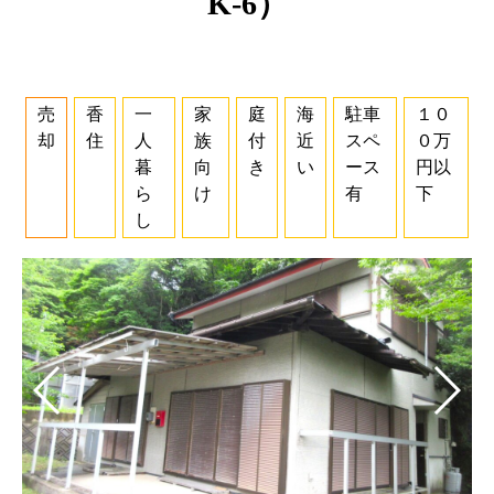
K-6）
売
香
一
家
庭
海
駐車
１０
却
住
人
族
付
近
スペ
０万
暮
向
き
い
ース
円以
ら
け
有
下
し