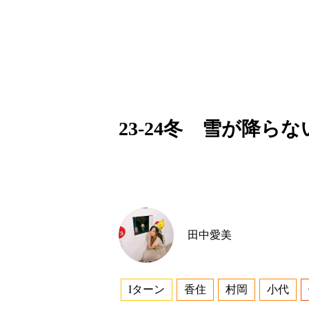
23-24冬 雪が降ら
田中愛美
Iターン
香住
村岡
小代