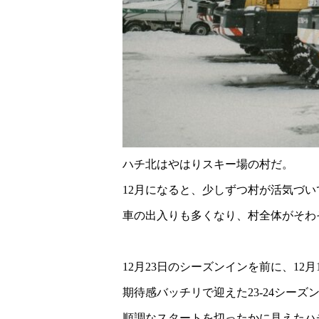
ハチ北はやはりスキー場の村だ。
12月になると、少しずつ村が活気づ
車の出入りも多くなり、村全体がそわ
12月23日のシーズンインを前に、12
期待感バッチリで迎えた23-24シーズ
順調なスタートを切ったかに見えたハ