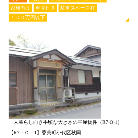
家族向け
車庫付き
駐車スペース有
１００万円以下
一人暮らし向き手頃な大きさの平屋物件（R7-O-1）
【R7－Ｏ－1】香美町小代区秋岡