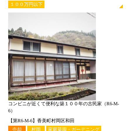
１００万円以下
コンビニが近くて便利な築１００年の古民家（R6-M-
6）
【第R6-M-6】香美町村岡区和田
売却
村岡
家庭菜園・ガーデニング