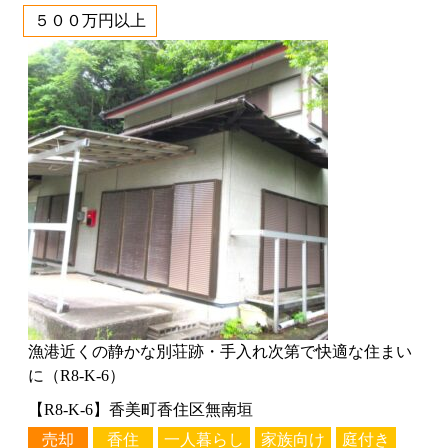
５００万円以上
漁港近くの静かな別荘跡・手入れ次第で快適な住まい
に（R8-K-6）
【R8-K-6】香美町香住区無南垣
売却
香住
一人暮らし
家族向け
庭付き