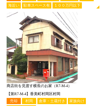
海近い
駐車スペース有
１００万円以下
商店街を見渡す横長のお家（R7-M-4）
【第R7-M-4】香美町村岡区村岡
売却
村岡
倉庫・土蔵付き
家族向け