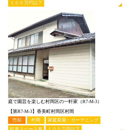
１００万円以下
庭で園芸を楽しむ村岡区の一軒家（R7-M-3）
【第R7-M-3】香美町村岡区村岡
売却
村岡
家庭菜園・ガーデニング
駐車スペース有
１００万円以下