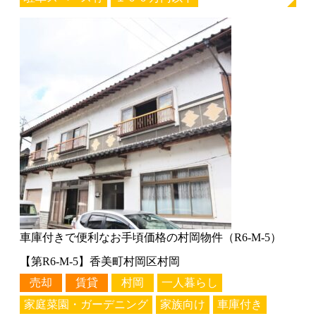
車庫付きで便利なお手頃価格の村岡物件（R6-M-5）
【第R6-M-5】香美町村岡区村岡
売却
賃貸
村岡
一人暮らし
家庭菜園・ガーデニング
家族向け
車庫付き