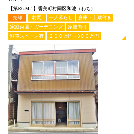
【第R6-M-1】香美町村岡区和池（わち）
売却
村岡
一人暮らし
倉庫・土蔵付き
家庭菜園・ガーデニング
家族向け
駐車スペース有
２００万円～3００万円