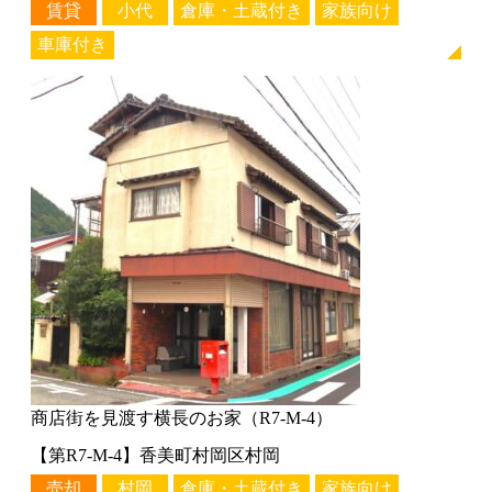
賃貸
小代
倉庫・土蔵付き
家族向け
車庫付き
商店街を見渡す横長のお家（R7-M-4）
【第R7-M-4】香美町村岡区村岡
売却
村岡
倉庫・土蔵付き
家族向け