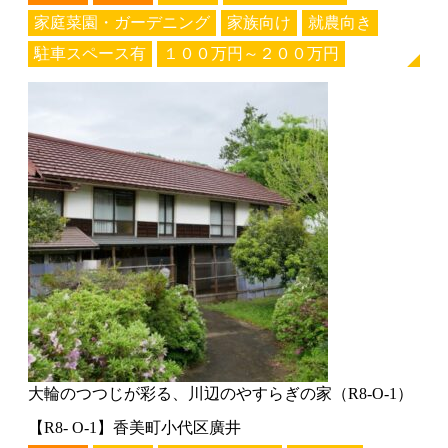
家庭菜園・ガーデニング
家族向け
就農向き
駐車スペース有
１００万円～２００万円
大輪のつつじが彩る、川辺のやすらぎの家（R8-O-1）
【R8- O-1】香美町小代区廣井