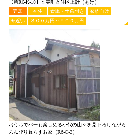
【第R6-K-10】香美町香住区上計（あげ）
売却
香住
倉庫・土蔵付き
家族向け
海近い
３００万円～５００万円
おうちでバーも楽しめる小代の山々を見下ろしながら
のんびり暮らすお家（R6-O-3）