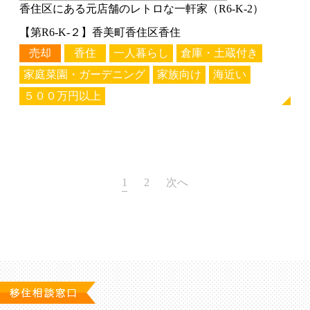
香住区にある元店舗のレトロな一軒家（R6-K-2）
【第R6-K-２】香美町香住区香住
売却
香住
一人暮らし
倉庫・土蔵付き
家庭菜園・ガーデニング
家族向け
海近い
５００万円以上
投
1
2
次へ
稿
の
ペ
ー
ジ
送