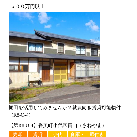
５００万円以上
棚田を活用してみませんか？就農向き賃貸可能物件
（R8-O-4）
【第R8-O-4】香美町小代区實山（さねやま）
売却
賃貸
小代
倉庫・土蔵付き