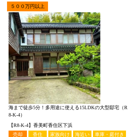
５００万円以上
海まで徒歩5分！多用途に使える15LDKの大型邸宅（R
8-K-4）
【R8-K-4】香美町香住区下浜
売却
香住
家族向け
海近い
車庫・庭付き