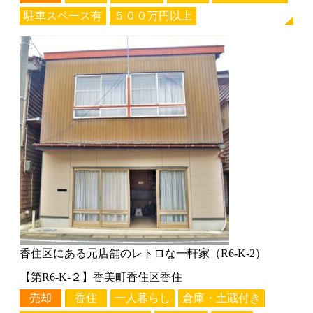
駐車スペース有
５００万円以上
香住区にある元店舗のレトロな一軒家（R6-K-2）
【第R6-K-２】香美町香住区香住
売却
香住
一人暮らし
倉庫・土蔵付き