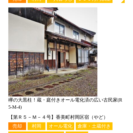
欅の大黒柱！蔵・庭付きオール電化済の広い古民家(R
5-M-4)
【第Ｒ５－Ｍ－４号】香美町村岡区宿（やど）
売却
村岡
オール電化
倉庫・土蔵付き