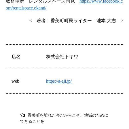
取材場所 レンタルスペース岡見
https://www.facebook.c
om/rentalspace.okami/
< 著者：香美町町民ライター 池本 大志 >
店名
株式会社トキワ
web
https://a-aji.jp/
投
香美町を離れた今だからこそ、地域のために
稿
できることを
ナ