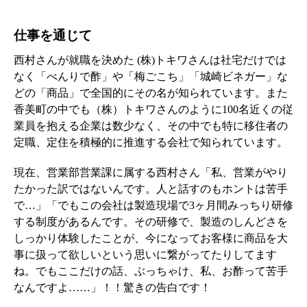
仕事を通じて
西村さんが就職を決めた (株)トキワさんは社宅だけでは
なく「べんりで酢」や「梅ごこち」「城崎ビネガー」な
どの「商品」で全国的にその名が知られています。また
香美町の中でも（株）トキワさんのように100名近くの従
業員を抱える企業は数少なく、その中でも特に移住者の
定職、定住を積極的に推進する会社で知られています。
現在、営業部営業課に属する西村さん「私、営業がやり
たかった訳ではないんです。人と話すのもホントは苦手
で…」「でもこの会社は製造現場で3ヶ月間みっちり研修
する制度があるんです。その研修で、製造のしんどさを
しっかり体験したことが、今になってお客様に商品を大
事に扱って欲しいという思いに繋がってたりしてます
ね。でもここだけの話、ぶっちゃけ、私、お酢って苦手
なんですよ……」！！驚きの告白です！