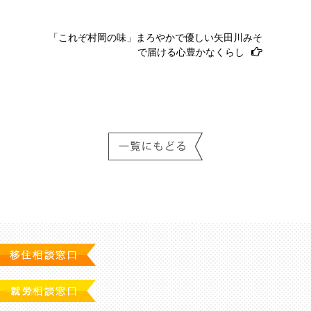
ビ
ゲ
「これぞ村岡の味」まろやかで優しい矢田川みそ
ー
で届ける心豊かなくらし
シ
ョ
ン