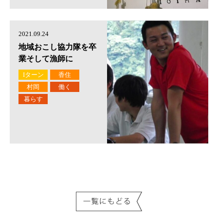
2021.09.24
地域おこし協力隊を卒
業そして漁師に
Iターン
香住
村岡
働く
暮らす