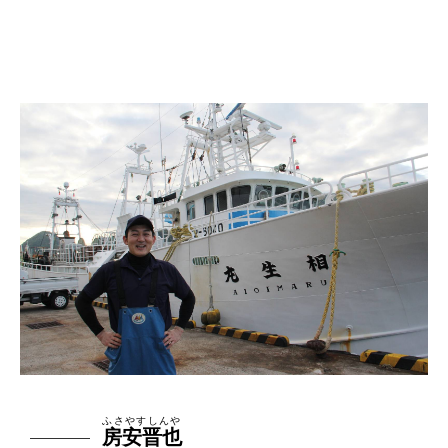
ふさやすしんや
房安晋也