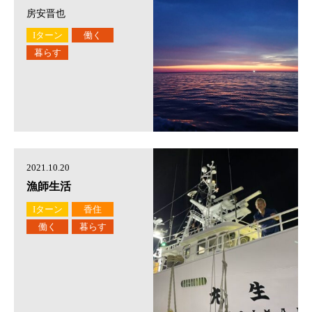
房安晋也
Iターン
働く
暮らす
2021.10.20
漁師生活
Iターン
香住
働く
暮らす