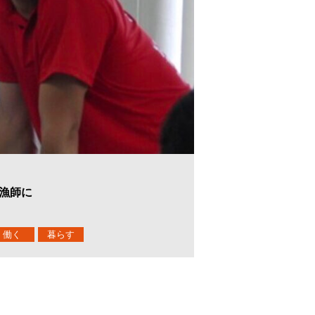
漁師に
働く
暮らす