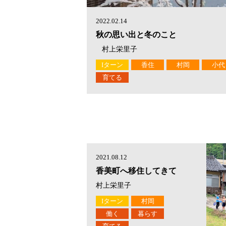
2022.02.14
秋の思い出と冬のこと
村上栄里子
Iターン
香住
村岡
小代
育てる
2021.08.12
香美町へ移住してきて
村上栄里子
Iターン
村岡
働く
暮らす