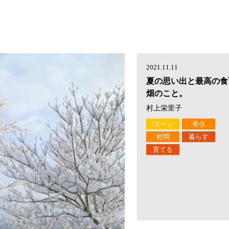
2021.11.11
夏の思い出と最高の食
畑のこと。
村上栄里子
Iターン
香住
村岡
暮らす
育てる