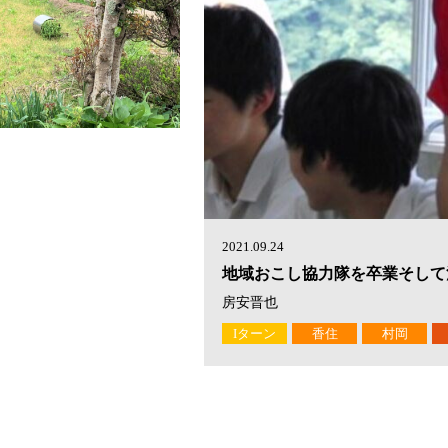
2021.09.24
地域おこし協力隊を卒業そして
房安晋也
Iターン
香住
村岡