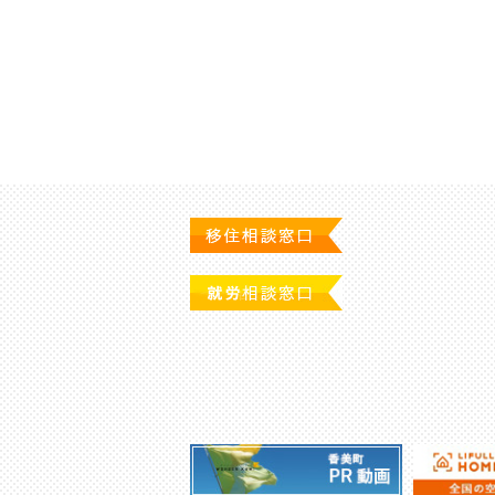
投
稿
の
ペ
ー
ジ
送
り