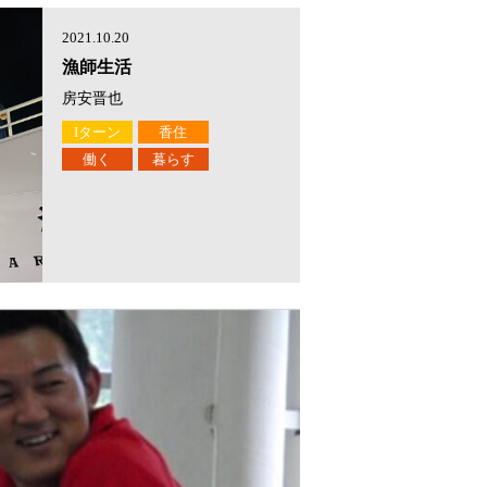
2021.10.20
漁師生活
房安晋也
Iターン
香住
働く
暮らす